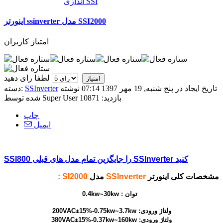
اندازی SSI
اینورتر ssinverter مدل SSI2000
امتیاز کاربران
لطفا رای دهید
تاریخ ایجاد در پنج شنبه, 19 مهر 1397 07:14
نوشته
SSInverter
دسته:
بازدید: 10871
Super User
شده توسط
چاپ
ایمیل
SSI800 را جایگزین تمام مدل های قبلی SSInverter کنید
مشخصات کلی اینورتر
SSInverter
مدل
SI2000 :
توان :
0.4kw~30kw
ولتاژ ورودی: 200VAC±15%-0.75kw~3.7kw
ولتاژ ورودی: 380VAC±15%-0.37kw~160kw