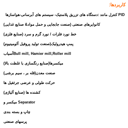
کاربردها:
PID کنترل مانند :دستگاه های تزریق پلاستیک- سیستم های آبرسانی-هواسازها
کانوایرهای صنعتی (صنعت جابجایی و حمل مواد& صنایع غذایی)
خط نورد فلزات / نورد گرم و سرد (صنایع فلزی)
پمپ هیدرولیک(صنعت تولید پروفیل آلومینیوم)
آسیابBull mill, Hamier mill,Roller mill
میکسرها(صنایع رنگسازی با غلظت بالا)
صنعت معدن(قله بر ، سیم برشی)
حرکت طولی و عرضی جرثقیل ها
کشنده ها (صنایع آلیاژی)
میکسر و Separator
چاپ و بسته بندی
پرسهای صنعتی