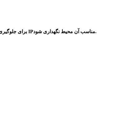
برای جلوگیری از نفوذ گرد و خاک به داخل درایو به ویژه پودر فلز, درایو داخل تابلو با IPمناسب آن محیط نگهداری شود.