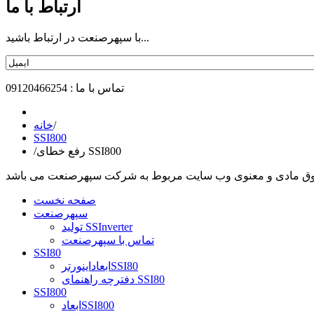
ارتباط با ما
با سپهرصنعت در ارتباط باشید...
تماس با ما : 09120466254
/
خانه
SSI800
رفع خطای SSI800
/
وق مادی و معنوی وب سایت مربوط به شرکت سپهرصنعت می باشد
صفحه نخست
سپهرصنعت
تولید SSInverter
تماس با سپهرصنعت
SSI80
ابعاداینورترSSI80
دفترچه راهنمای SSI80
SSI800
ابعادSSI800