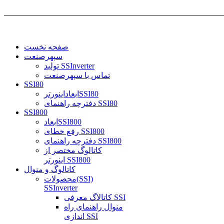
صفحه نخست
سپهرصنعت
تولید SSInverter
تماس با سپهرصنعت
SSI80
ابعاداینورترSSI80
دفترچه راهنمای SSI80
SSI800
ابعادSSI800
رفع خطای SSI800
دفترچه راهنمای SSI800
کاتالوگ مختصر از
اینورتر SSI800
کاتالوگ و منوال
محصولات(SSI)
SSInverter
کاتالاگ معرفی SSI
منوال راهنمای راه
اندازی SSI