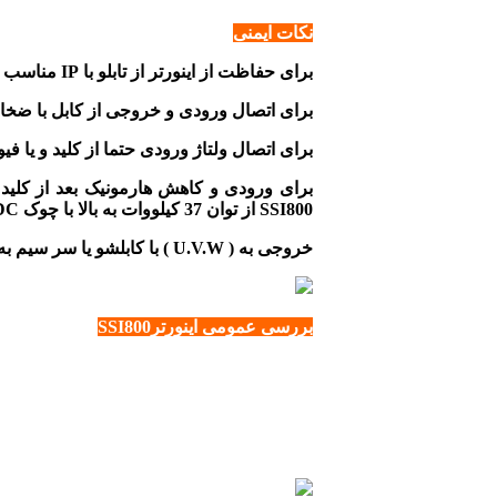
نکات ایمنی
برای حفاظت از اینورتر از تابلو با IP مناسب استفاده شود.
برای اتصال ورودی و خروجی از کابل با ضخام
برای اتصال ولتاژ ورودی حتما از کلید و یا فی
SSI800 از توان 37 کیلووات به بالا با چوک DC داخلی ارائه می گردد.
خروجی به ( U.V.W ) با کابلشو یا سر سیم به صورت محکم اتصال یابد و در مواردی که طول بیشتر از 50 متر است می بایست از چوک خروجی (du/dt) استفاده نمایید.
بررسی عمومی اینورترSSI800