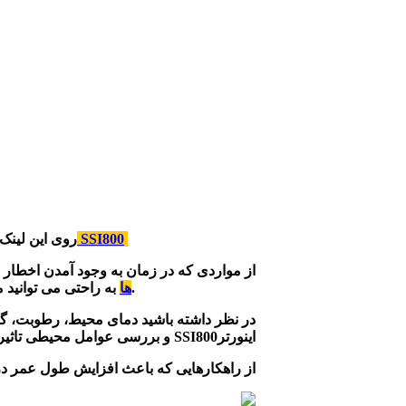
فالت های SSI800
از شما همکار گرامی کمال سپاس را برای انتخاب دستگاه SSI800 داریم.
از مواردی که در زمان به وجود آمدن اخطار
به راحتی می توانید مشکل را برطرف نمایید .اما در صورتیکه با دستگاه اینورتر آشنایی ندارید حتما از یک تکنسین با تجربه برای رفع مشکل ایجاد شده کمک بگیرید.
ها
در نظر داشته باشید دمای محیط، رطوبت، گرد و
اینورترSSI800 و بررسی عوامل محیطی تاثیرگذار بر دستگاه عمر دستگاه را چندین برابر کنید.
از راهکارهایی که باعث افزایش طول عمر درای